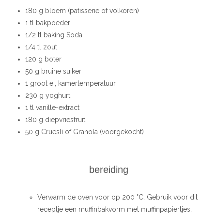
180 g bloem (patisserie of volkoren)
1 tl bakpoeder
1/2 tl baking Soda
1/4 tl zout
120 g boter
50 g bruine suiker
1 groot ei, kamertemperatuur
230 g yoghurt
1 tl vanille-extract
180 g diepvriesfruit
50 g Cruesli of Granola (voorgekocht)
bereiding
Verwarm de oven voor op 200 °C. Gebruik voor dit
receptje een muffinbakvorm met muffinpapiertjes.