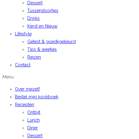
Dessert
Tussendoortjes
Drinks
Kerst en Nieuw
Lifestyle
Getest & goedkgekeurd
Tips & weetjes
Reizen
Contact
Menu
Over mezelf
Bestel mijn kookboek
Recepten
Ontbijt
Lunch
Diner
Dessert