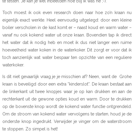
te testen. Je kan je wel inbeelden hoe blij ik was hé ;-).
Toch moest ik ook even research doen naar hoe zo’n kraan nu
eigenlijk exact werkte. Heel eenvoudig uitgelegd: door een kleine
boiler verscholen in de kast komt er – naast koud en warm water –
vanaf nu ook kokend water uit onze kraan. Bovendien tap ik direct
het water dat ik nodig heb en moet ik dus niet langer een ruime
hoeveelheid water koken in de waterkoker. Dit zorgt er voor dat ik
toch aanzienlijk wat water bespaar ten opzichte van een reguliere
waterkoker.
Is dit niet gevaarlijk vraag je je misschien af? Neen, want de Grohe
kraan is beveiligd door een extra “kinderslot”. De kraan bestaat aan
de linkerkant uit twee knopjes waar je op kan drukken en aan de
rechterkant uit de gewone opties koud en warm. Door te drukken
op de bovenste knop wordt de kokend water functie ontgrendeld.
Om de stroom van kokend water vervolgens te starten, houd je de
onderste knop ingedrukt. Verwijder je vinger om de waterstroom
te stoppen. Zo simpel is het!