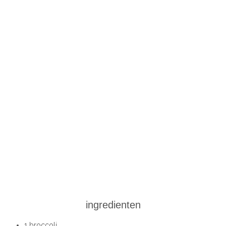
ingredienten
1 broccoli