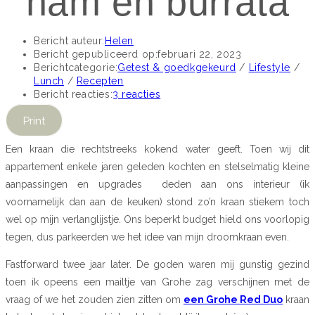
ham en burrata
Bericht auteur:
Helen
Bericht gepubliceerd op:
februari 22, 2023
Berichtcategorie:
Getest & goedkgekeurd
/
Lifestyle
/
Lunch
/
Recepten
Bericht reacties:
3 reacties
Print
Een kraan die rechtstreeks kokend water geeft. Toen wij dit
appartement enkele jaren geleden kochten en stelselmatig kleine
aanpassingen en upgrades deden aan ons interieur (ik
voornamelijk dan aan de keuken) stond zo’n kraan stiekem toch
wel op mijn verlanglijstje. Ons beperkt budget hield ons voorlopig
tegen, dus parkeerden we het idee van mijn droomkraan even.
Fastforward twee jaar later. De goden waren mij gunstig gezind
toen ik opeens een mailtje van Grohe zag verschijnen met de
vraag of we het zouden zien zitten om
een Grohe Red Duo
kraan