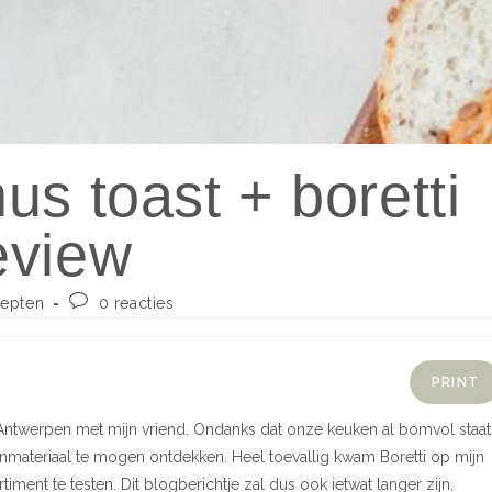
s toast + boretti
eview
epten
0 reacties
PRINT
 Antwerpen met mijn vriend. Ondanks dat onze keuken al bomvol staat
ukenmateriaal te mogen ontdekken. Heel toevallig kwam Boretti op mijn
iment te testen. Dit blogberichtje zal dus ook ietwat langer zijn,