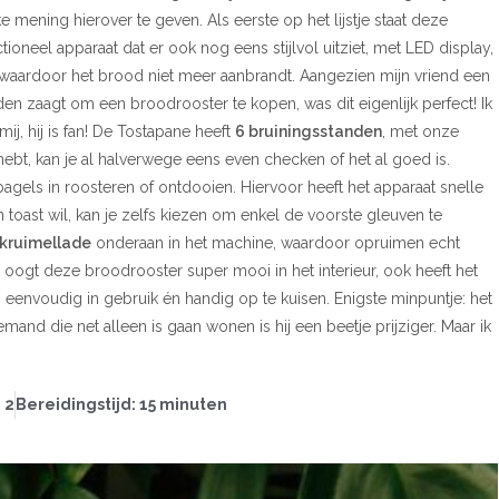
e mening hierover te geven. Als eerste op het lijstje staat deze
ctioneel apparaat dat er ook nog eens stijlvol uitziet, met LED display,
t, waardoor het brood niet meer aanbrandt. Aangezien mijn vriend een
aanden zaagt om een broodrooster te kopen, was dit eigenlijk perfect! Ik
ij, hij is fan! De Tostapane heeft
6 bruiningsstanden
, met onze
hebt, kan je al halverwege eens even checken of het al goed is.
bagels in roosteren of ontdooien. Hiervoor heeft het apparaat snelle
n toast wil, kan je zelfs kiezen om enkel de voorste gleuven te
kruimellade
onderaan in het machine, waardoor opruimen echt
en oogt deze broodrooster super mooi in het interieur, ook heeft het
s eenvoudig in gebruik én handig op te kuisen. Enigste minpuntje: het
and die net alleen is gaan wonen is hij een beetje prijziger. Maar ik
 2
Bereidingstijd: 15 minuten