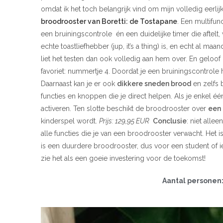
omdat ik het toch belangrijk vind om mijn volledig eerlijk
broodrooster van Boretti: de Tostapane
. Een multifun
een bruiningscontrole én een duidelijke timer die aftel
echte toastliefhebber (jup, it’s a thing) is, en echt al m
liet het testen dan ook volledig aan hem over. En geloof m
favoriet: nummertje 4. Doordat je een bruiningscontrole 
Daarnaast kan je er ook
dikkere sneden brood
en zelfs 
functies en knoppen die je direct helpen. Als je enkel éé
activeren. Ten slotte beschikt de broodrooster over
een 
kinderspel wordt.
Prijs: 129,95 EUR
Conclusie
: niet alle
alle functies die je van een broodrooster verwacht. Het i
is een duurdere broodrooster, dus voor een student of iem
zie het als een goeie investering voor de toekomst!
Aantal personen: