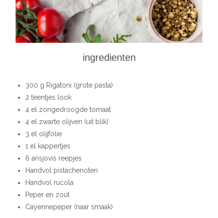
ingredienten
300 g Rigatoni (grote pasta)
2 teentjes look
4 el zongedroogde tomaat
4 el zwarte olijven (uit blik)
3 el olijfolie
1 el kappertjes
6 ansjovis reepjes
Handvol pistachenoten
Handvol rucola
Peper en zout
Cayennepeper (naar smaak)