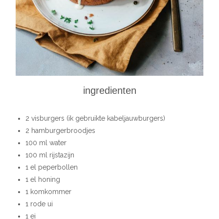
ingredienten
2 visburgers (ik gebruikte kabeljauwburgers)
2 hamburgerbroodjes
100 ml water
100 ml rijstazijn
1 el peperbollen
1 el honing
1 komkommer
1 rode ui
1 ei