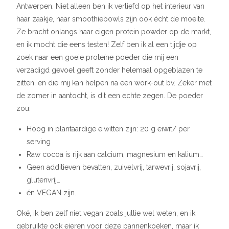
Antwerpen. Niet alleen ben ik verliefd op het interieur van
haar zaakje, haar smoothiebowls zijn ook écht de moeite.
Ze bracht onlangs haar eigen protein powder op de markt,
en ik mocht die eens testen! Zelf ben ik al een tijdje op
zoek naar een goeie proteïne poeder die mij een
verzadigd gevoel geeft zonder helemaal opgeblazen te
zitten, en die mij kan helpen na een work-out bv. Zeker met
de zomer in aantocht, is dit een echte zegen. De poeder
zou:
Hoog in plantaardige eiwitten zijn: 20 g eiwit/ per
serving
Raw cocoa is rijk aan calcium, magnesium en kalium…
Geen additieven bevatten, zuivelvrij, tarwevrij, sojavrij,
glutenvrij…
én VEGAN zijn.
Oké, ik ben zelf niet vegan zoals jullie wel weten, en ik
gebruikte ook eieren voor deze pannenkoeken, maar ik