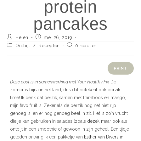
protein
pancakes
Helen
mei 26, 2019
Ontbijt
/
Recepten
0 reacties
PRINT
Deze post is in samenwerking met Your Healthy Fix
De
zomer is bijna in het land, dus dat betekent ook perzik-
time! Ik denk dat perzik, samen met framboos en mango,
mijn favo fruit is. Zeker als de perzik nog net niet rijp
genoeg is, en er nog genoeg beet in zit. Het is zo’n vrucht
die je kan gebruiken in salades (zoals
deze
), maar ook als
ontbijt in een smoothie of gewoon in zijn geheel. Een tijdje
geleden ontving ik een pakketje van
Esther van Divers
in