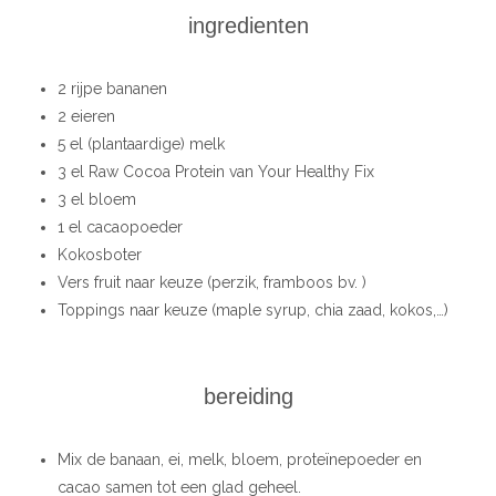
ingredienten
2 rijpe bananen
2 eieren
5 el (plantaardige) melk
3 el Raw Cocoa Protein van Your Healthy Fix
3 el bloem
1 el cacaopoeder
Kokosboter
Vers fruit naar keuze (perzik, framboos bv. )
Toppings naar keuze (maple syrup, chia zaad, kokos,…)
bereiding
Mix de banaan, ei, melk, bloem, proteïnepoeder en
cacao samen tot een glad geheel.