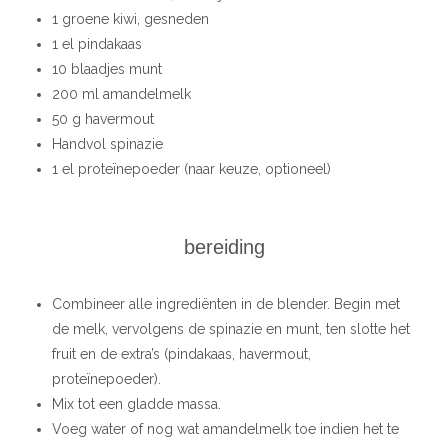
1 groene kiwi, gesneden
1 el pindakaas
10 blaadjes munt
200 ml amandelmelk
50 g havermout
Handvol spinazie
1 el proteïnepoeder (naar keuze, optioneel)
bereiding
Combineer alle ingrediënten in de blender. Begin met
de melk, vervolgens de spinazie en munt, ten slotte het
fruit en de extra’s (pindakaas, havermout,
proteïnepoeder).
Mix tot een gladde massa.
Voeg water of nog wat amandelmelk toe indien het te