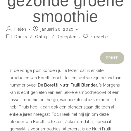
gezonde groene
smoothie
Helen
januari 20, 2020
Drinks
/
Ontbijt
/
Recepten
1 reactie
PRINT
In de vorige post konden jullie lezen dat ik enkele
producten van Boretti mocht testen, wel we zijn beland aan
nummer twee:
De Boretti Nutri Frulli Blender
. ’s Morgens
kan ik echt genieten van een lekkere smoothiebowl of een
frisse smoothie on the go, wanneer ik net iets minder tijd
heb. Thuis heb ik dan ook een blender staan die toch al
enkele jaren meegaat. Toch leek het mij fijn om deze
blender van Boretti te testen. Zeker omdat hij speciaal
gemaakt is voor smoothies. Allereerst is de Nutri Frulli