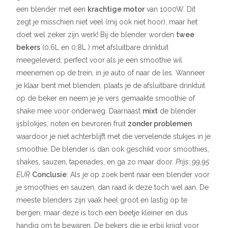
een blender met een
krachtige motor
van 1000W. Dit
zegt je misschien niet veel (mij ook niet hoor), maar het
doet wel zeker zijn werk! Bij de blender worden
twee
bekers
(0,6L en 0,8L ) met afsluitbare drinktuit
meegeleverd, perfect voor als je een smoothie wil
meenemen op de trein, in je auto of naar de les. Wanneer
je klaar bent met blenden, plaats je de afsluitbare drinktuit
op de beker en neem je je vers gemaakte smoothie of
shake mee voor onderweg. Daarnaast
mixt
de blender
ijsblokjes, noten en bevroren fruit
zonder problemen
waardoor je niet achterblijft met die vervelende stukjes in je
smoothie. De blender is dan ook geschikt voor smoothies,
shakes, sauzen, tapenades, en ga zo maar door.
Prijs: 99,95
EUR
Conclusie
: Als je op zoek bent naar een blender voor
je smoothies en sauzen, dan raad ik deze toch wel aan. De
meeste blenders zijn vaak heel groot en lastig op te
bergen, maar deze is toch een beetje kleiner en dus
handig om te bewaren. De bekers die je erbij krijgt voor