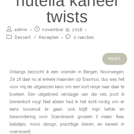
nutella kaneel
twists
admin
november 19, 2018
Dessert
/
Recepten
0 reacties
PRINT
Onlangs bezocht ik een vriendin in Bergen, Noorwegen.
Ze zit daar nu al enkele maanden op Erasmus, dus was het
voor mij de uitgelezen kans om een kort reisje naar daar te
boeken. Een uitgebreid verslagje van die reis post ik
binnenkort nog! Niet alleen had ik het écht nodig om er
eens tussenuit te gaan, ook blijft mijn liefde en
bewondering voor Scandinavië groeien (I mean: Ikea,
balletjes, mooi design, prachtige kleren, en kaneel in
overvloed).