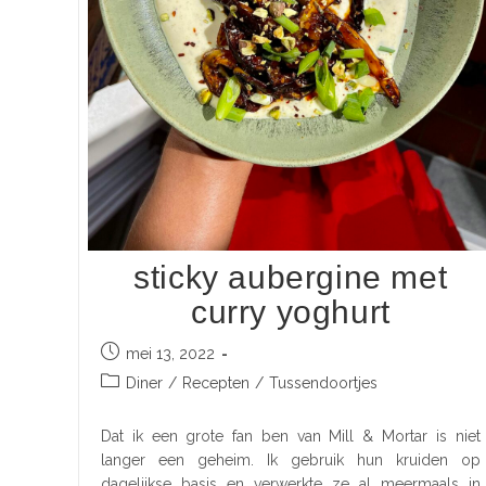
sticky aubergine met
curry yoghurt
mei 13, 2022
Diner
/
Recepten
/
Tussendoortjes
Dat ik een grote fan ben van Mill & Mortar is niet
langer een geheim. Ik gebruik hun kruiden op
dagelijkse basis en verwerkte ze al meermaals in