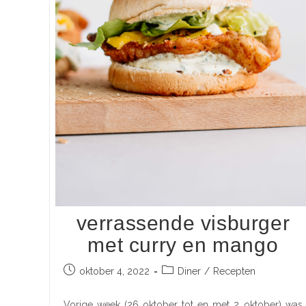
verrassende visburger
met curry en mango
oktober 4, 2022
Diner
/
Recepten
Vorige week (26 oktober tot en met 2 oktober) was