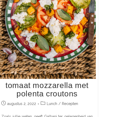
tomaat mozzarella met
polenta croutons
augustus 2, 2022
Lunch
/
Recepten
Zoals jullie weten, geeft Galbani ter gelegenheid van