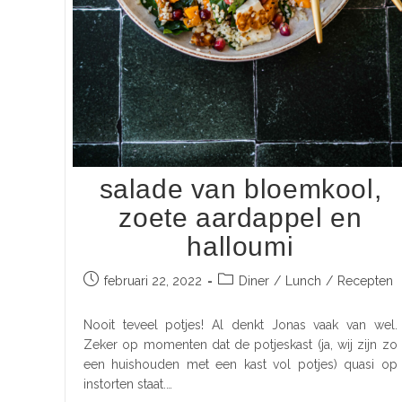
salade van bloemkool,
zoete aardappel en
halloumi
februari 22, 2022
Diner
/
Lunch
/
Recepten
Nooit teveel potjes! Al denkt Jonas vaak van wel.
Zeker op momenten dat de potjeskast (ja, wij zijn zo
een huishouden met een kast vol potjes) quasi op
instorten staat.…