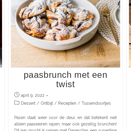
paasbrunch met een
twist
april 9, 2022
Dessert
/
Ontbijt
/
Recepten
/
Tussendoortjes
Pasen staat weer voor de deur, en dat betekent niet
alleen paaseieren rapen, maar ook gezellig brunchen!
Dit jaar mocht ik samen met Danerolles een superfijne