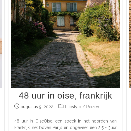
48 uur in oise, frankrijk
augustus 9, 2022
Lifestyle
/
Reizen
48 uur in OiseOise, een streek in het noorden van
Frankrijk, net boven Parijs en ongeveer een 2,5 - 3uur